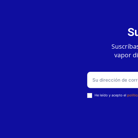
Su
Suscríbas
vapor di
He leído y acepto el
políti