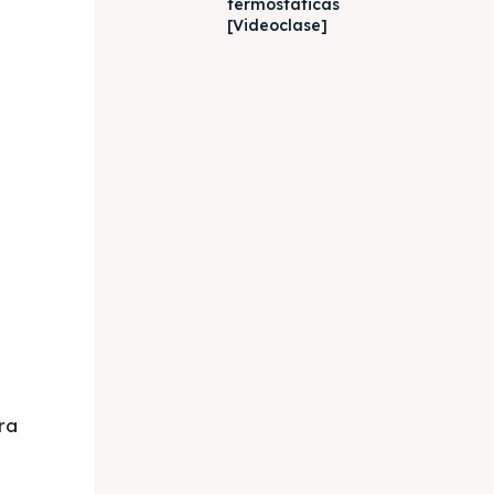
termostáticas
[Videoclase]
ra