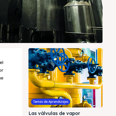
el
or
ue
Temas de Aprendizajes
Las válvulas de vapor