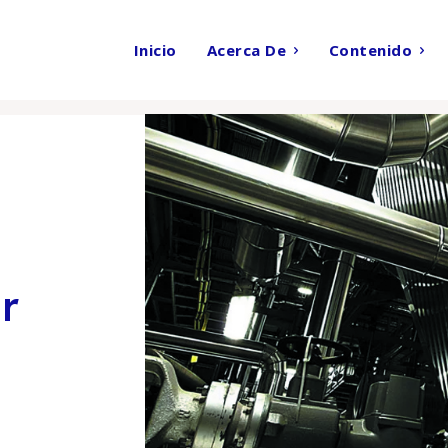
Inicio
Acerca De
Contenido
ueo por vapor
r