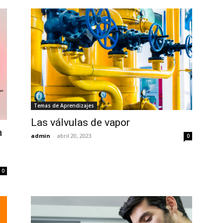
Temas de Aprendizajes
Las válvulas de vapor
a
admin
-
abril 20, 2023
0
0