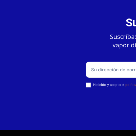
Su
Suscríbas
vapor di
He leído y acepto el
políti