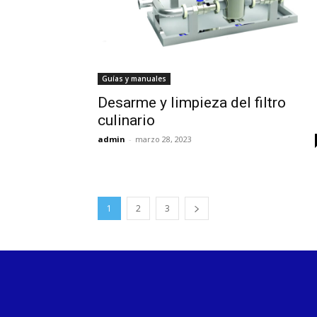
Guías y manuales
Desarme y limpieza del filtro
culinario
admin
-
marzo 28, 2023
1
2
3