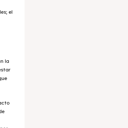
es; el
n la
estar
que
acto
de