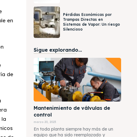
e
Pérdidas Económicas por
le en
Trampas Directas en
Sistemas de Vapor: Un riesgo
Silencioso
on
Sigue explorando...
e
ía de
a
Mantenimiento de válvulas de
era
control
 la
marzo 20, 2023
micos
En toda planta siempre hay más de un
equipo que ha sido reemplazado y